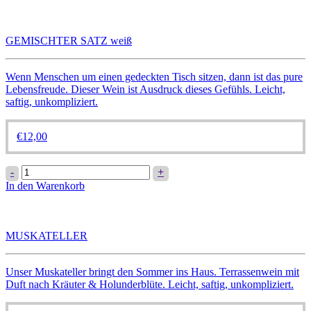
Varianten
auf.
Die
GEMISCHTER SATZ weiß
Optionen
können
auf
Wenn Menschen um einen gedeckten Tisch sitzen, dann ist das pure
der
Lebensfreude. Dieser Wein ist Ausdruck dieses Gefühls. Leicht,
Produktseite
saftig, unkompliziert.
gewählt
werden
€
12,00
GEMISCHTER
-
+
SATZ
In den Warenkorb
weiß
Menge
MUSKATELLER
Unser Muskateller bringt den Sommer ins Haus. Terrassenwein mit
Duft nach Kräuter & Holunderblüte. Leicht, saftig, unkompliziert.