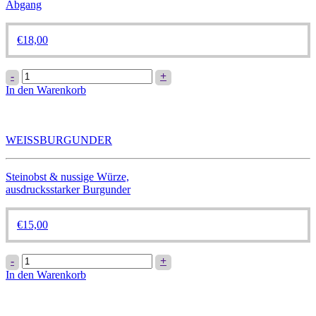
Abgang
€
18,00
SOUVIGNIER
-
+
GRIS
In den Warenkorb
Menge
WEISSBURGUNDER
Steinobst & nussige Würze,
ausdrucksstarker Burgunder
€
15,00
WEISSBURGUNDER
-
+
Menge
In den Warenkorb