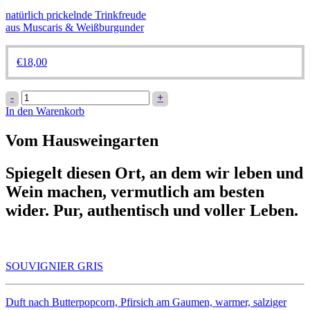
natürlich prickelnde Trinkfreude
aus Muscaris & Weißburgunder
€
18,00
PET
-
+
NAT
In den Warenkorb
blanc
Menge
Vom Hausweingarten
Spiegelt diesen Ort, an dem wir leben und
Wein machen, vermutlich am besten
wider. Pur, authentisch und voller Leben.
SOUVIGNIER GRIS
Duft nach Butterpopcorn, Pfirsich am Gaumen, warmer, salziger