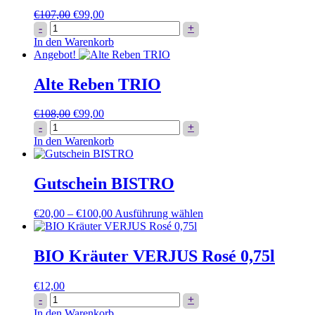
Ursprünglicher
Aktueller
€
107,00
€
99,00
6er
Preis
Preis
-
+
NATURWEINPAKET
war:
ist:
In den Warenkorb
Menge
€107,00
€99,00.
Angebot!
Alte Reben TRIO
Ursprünglicher
Aktueller
€
108,00
€
99,00
Alte
Preis
Preis
-
+
Reben
war:
ist:
In den Warenkorb
TRIO
€108,00
€99,00.
Menge
Gutschein BISTRO
Dieses
€
20,00
–
€
100,00
Ausführung wählen
Produkt
weist
mehrere
BIO Kräuter VERJUS Rosé 0,75l
Varianten
auf.
€
12,00
Die
BIO
-
+
Optionen
Kräuter
In den Warenkorb
können