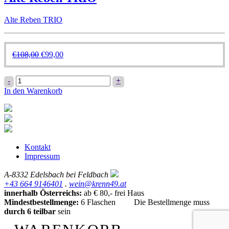
Alte Reben TRIO
Ursprünglicher
Aktueller
€
108,00
€
99,00
Preis
Preis
war:
ist:
Alte
-
+
€108,00
€99,00.
Reben
In den Warenkorb
TRIO
Menge
Kontakt
Impressum
A-8332 Edelsbach bei Feldbach
+43 664 9146401
.
wein@krenn49.at
innerhalb Österreichs:
ab € 80,- frei Haus
Mindestbestellmenge:
6 Flaschen Die Bestellmenge muss
durch 6 teilbar
sein