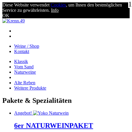
1
Diese Website verwendet
Cookies
, um Ihnen den bestmöglichen
Service zu gewährleisten.
Info
OK
Weine / Shop
Kontakt
Klassik
Vom Sand
Naturweine
Alte Reben
Weitere Produkte
Pakete & Spezialitäten
Angebot!
6er NATURWEINPAKET