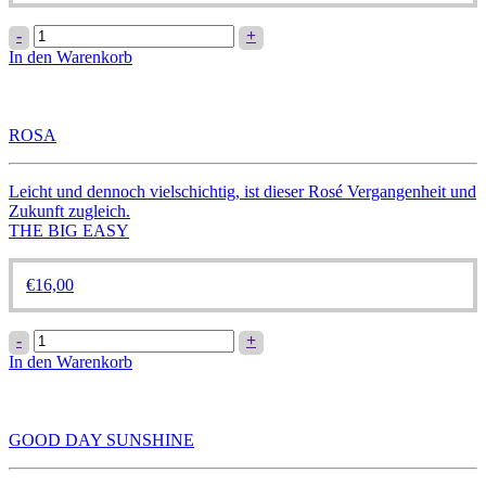
YOKO
-
+
Menge
In den Warenkorb
ROSA
Leicht und dennoch vielschichtig, ist dieser Rosé Vergangenheit und
Zukunft zugleich.
THE BIG EASY
€
16,00
ROSA
-
+
Menge
In den Warenkorb
GOOD DAY SUNSHINE