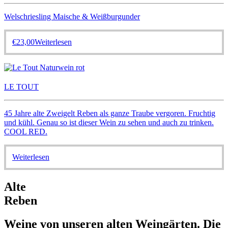
Optionen
Welschriesling Maische & Weißburgunder
können
auf
der
€
23,00
Weiterlesen
Produktseite
gewählt
werden
LE TOUT
45 Jahre alte Zweigelt Reben als ganze Traube vergoren. Fruchtig
und kühl. Genau so ist dieser Wein zu sehen und auch zu trinken.
COOL RED.
Weiterlesen
Alte
Reben
Weine von unseren alten Weingärten. Die