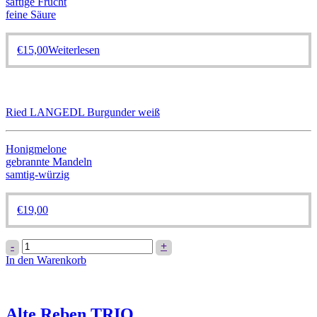
saftige Frucht
feine Säure
€
15,00
Weiterlesen
Ried LANGEDL Burgunder weiß
Honigmelone
gebrannte Mandeln
samtig-würzig
€
19,00
Ried
-
+
LANGEDL
In den Warenkorb
Burgunder
weiß
Menge
Alte Reben TRIO