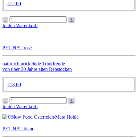
€
12,00
MUSKATELLER
-
+
Menge
In den Warenkorb
PET NAT rosé
natürlich prickelnde Trinkfreude
von über 30 Jahre alten Rebstöcken
€
18,00
PET
-
+
NAT
In den Warenkorb
rosé
Menge
PET NAT blanc