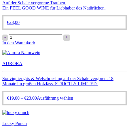
Auf der Schale vergorene Trauben.
Ein FEEL GOOD WINE für Liebhaber des Natürlichen.
€
23,00
GOOD
-
+
DAY
In den Warenkorb
SUNSHINE
Menge
AURORA
Souvignier gris & Welschriesling auf der Schale vergoren. 18
Monate im großen Holzfass. STRICTLY LIMITED.
Dieses
€
19,00
–
€
23,00
Ausführung wählen
Produkt
weist
mehrere
Varianten
Lucky Punch
auf.
Die