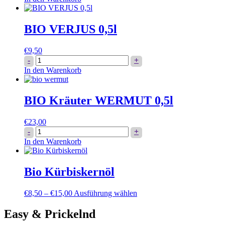
VERJUS
auf
Rosé
der
0,75l
Produktseite
BIO VERJUS 0,5l
Menge
gewählt
werden
€
9,50
BIO
-
+
VERJUS
In den Warenkorb
0,5l
Menge
BIO Kräuter WERMUT 0,5l
€
23,00
BIO
-
+
Kräuter
In den Warenkorb
WERMUT
0,5l
Menge
Bio Kürbiskernöl
Dieses
€
8,50
–
€
15,00
Ausführung wählen
Produkt
weist
Easy & Prickelnd
mehrere