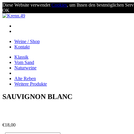
Diese Website verwendet
Cookies
, um Ihnen den bestmöglichen Serv
OK
Weine / Shop
Kontakt
Klassik
Vom Sand
Naturweine
Alte Reben
Weitere Produkte
SAUVIGNON BLANC
€
18,00