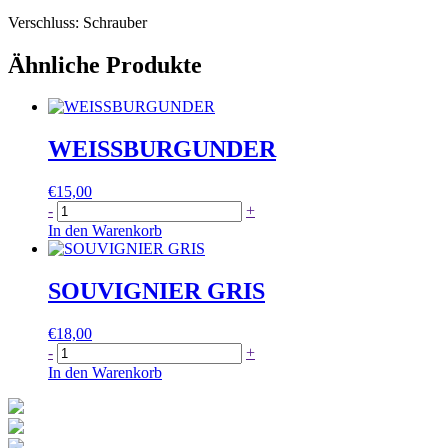
Verschluss: Schrauber
Ähnliche Produkte
WEISSBURGUNDER
€
15,00
WEISSBURGUNDER
-
+
Menge
In den Warenkorb
SOUVIGNIER GRIS
€
18,00
SOUVIGNIER
-
+
GRIS
In den Warenkorb
Menge